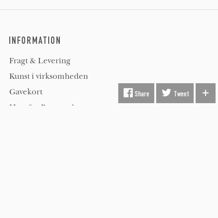
INFORMATION
Fragt & Levering
Kunst i virksomheden
Gavekort
Share
Tweet
Hvorfor Beauton?
Om Os
Servicevilkår
Handelsbetingelser
Udsmykning
Køber FAQ
Kontakt os