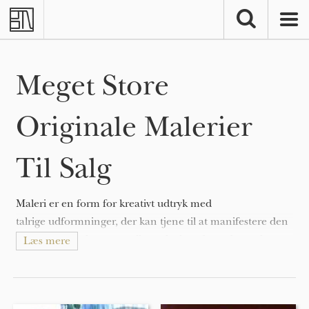
Skip to main content
Meget Store
Originale Malerier
Til Salg
Maleri er en form for kreativt udtryk med
talrige udformninger, der kan tjene til at manifestere den
ekspressive og konceptuelle tanke hos den udøvende.
Læs mere
Malerier kan være naturalistiske og repræsentative (som i
et still-life maleri eller landskabsmaleri), abstrakte,