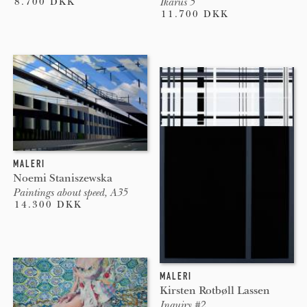
8.700 DKK
Ikarus 5
11.700 DKK
MALERI
Noemi Staniszewska
Paintings about speed, A35
14.300 DKK
MALERI
Kirsten Rotbøll Lassen
Inquiry #2