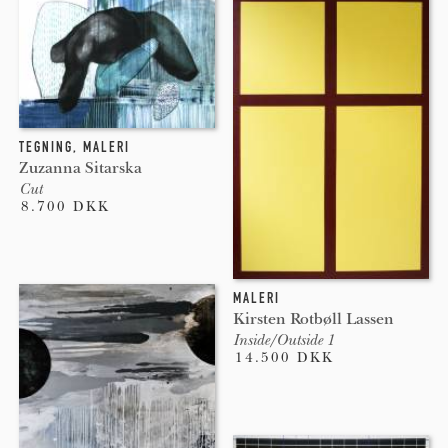
fortællende (som i symbolisme), følelsesladede (som i
ekspressionisme), eller politiske (som i artivisme).
Nedenfor vises kunstværker i størrelsen meget store.
TEGNING
,
MALERI
Zuzanna Sitarska
Cut
8.700 DKK
MALERI
Kirsten Rotbøll Lassen
Inside/Outside 1
14.500 DKK