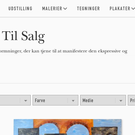
UDSTILLING
MALERIER
TEGNINGER
PLAKATER
Til Salg
ormninger, der kan tjene til at manifestere den ekspressive og
m i et still-life maleri eller landskabsmaleri), abstrakte,
 ekspressionisme), eller politiske (som i artivisme).