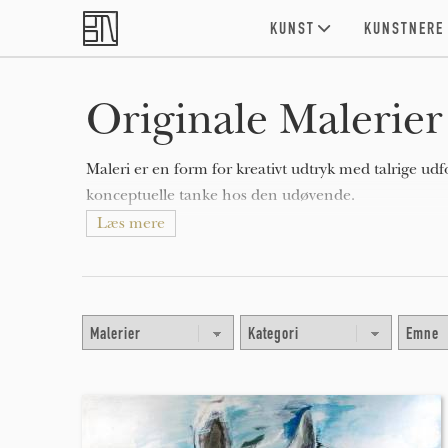
Skip to main content
KUNST
KUNSTNERE
Originale Malerier 
Maleri er en form for kreativt udtryk med talrige udf
konceptuelle tanke hos den udøvende.
Læs mere
Malerier kan være naturalistiske og repræsentative (so
fortællende (som i symbolisme), følelsesladede (som i