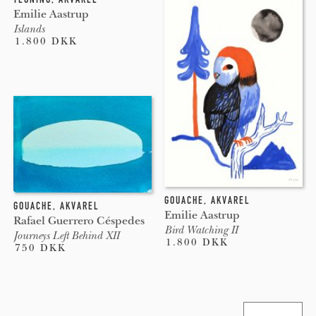
Emilie Aastrup
Islands
1.800 DKK
GOUACHE
,
AKVAREL
GOUACHE
,
AKVAREL
Emilie Aastrup
Rafael Guerrero Céspedes
Bird Watching II
Journeys Left Behind XII
1.800 DKK
750 DKK
Pages