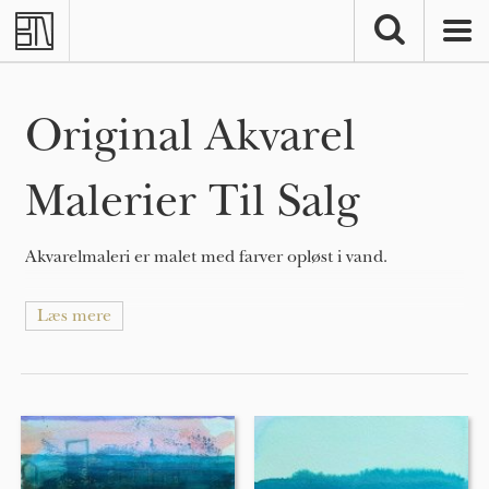
Skip to main content
Original Akvarel
Malerier Til Salg
Akvarelmaleri er malet med farver opløst i vand.
Læs mere
Akvarelmaleriet fødsel i Europa tilskrives den tyske
renæssance maler Albrecht Dürer, som malede dyr og
planter i akvarel.