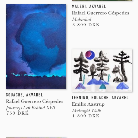
MALERI
,
AKVAREL
Rafael Guerrero Céspedes
Makinhal
3.800 DKK
GOUACHE
,
AKVAREL
TEGNING
,
GOUACHE
,
AKVAREL
Rafael Guerrero Céspedes
Emilie Aastrup
Journeys Left Behind XVII
Midnight Walk
750 DKK
1.800 DKK