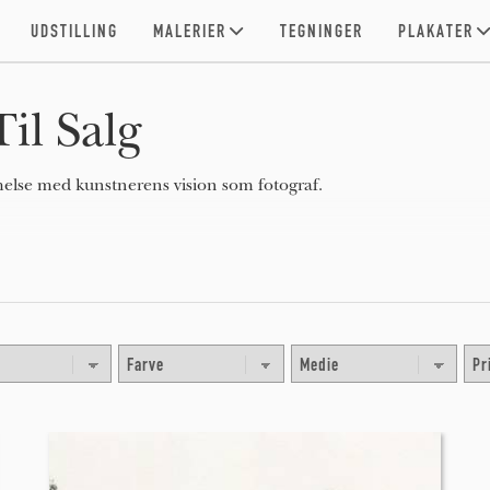
UDSTILLING
MALERIER
TEGNINGER
PLAKATER
il Salg
melse med kunstnerens vision som fotograf.
fotografering, såsom fotojournalistik, som giver en dokumentarisk
r, og som bogstavelig talt repræsenterer objektiv virkelighed