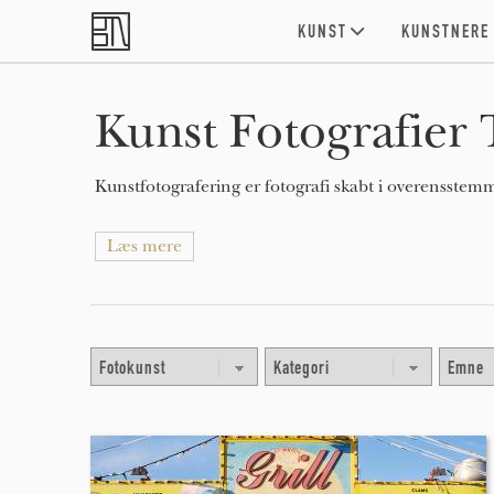
Skip to main content
KUNST
KUNSTNERE
Kunst Fotografier T
Kunstfotografering er fotografi skabt i overensstem
Læs mere
Kunstfotografering står i kontrast til repræsentativ 
visuel fortælling om specifikke emner og begivenhede
snarere end den subjektive hensigt for fotografen.