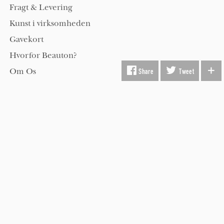
Fragt & Levering
Kunst i virksomheden
Gavekort
Hvorfor Beauton?
Om Os
Share
Tweet
Servicevilkår
Handelsbetingelser
Udsmykning
Køber FAQ
Kontakt os