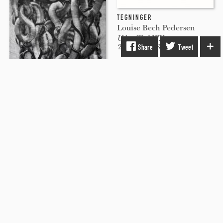
TEGNINGER
Louise Bech Pedersen
Uden Titel XIX
2.600 DKK
Share
Tweet
PLAKATER-POSTERS-KUNSTTRYK, LITOGRAFIER, INDGRAVERINGER
Tomasz Winiarski
Perpetuum Mobile LXXXVIII
3.400 DKK
Beauton Kunstudstiling