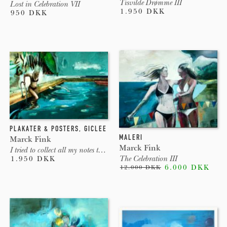
Tisvilde Drømme III
Lost in Celebration VII
1.950 DKK
950 DKK
PLAKATER & POSTERS
,
GICLEE
MALERI
Marck Fink
Marck Fink
I tried to collect all my notes to self
The Celebration III
1.950 DKK
6.000 DKK
12.000 DKK