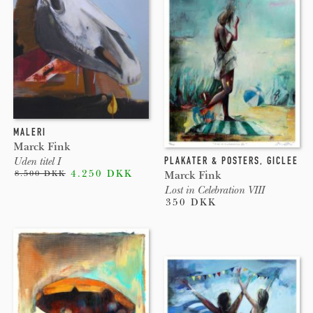
MALERI
Marck Fink
PLAKATER & POSTERS
,
GICLEE
Uden titel I
4.250 DKK
Marck Fink
8.500 DKK
Lost in Celebration VIII
350 DKK