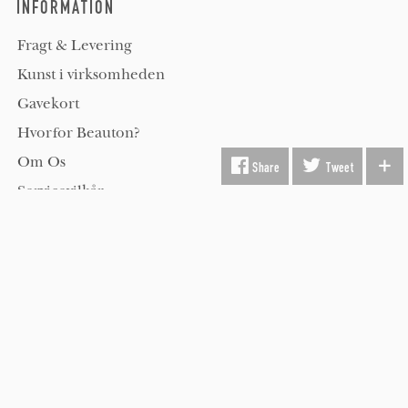
INFORMATION
Fragt & Levering
Kunst i virksomheden
Gavekort
Hvorfor Beauton?
Om Os
Share
Tweet
Servicevilkår
Handelsbetingelser
Udsmykning
Køber FAQ
Kontakt os