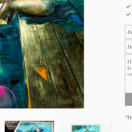
Na
E-M
Me
"Th