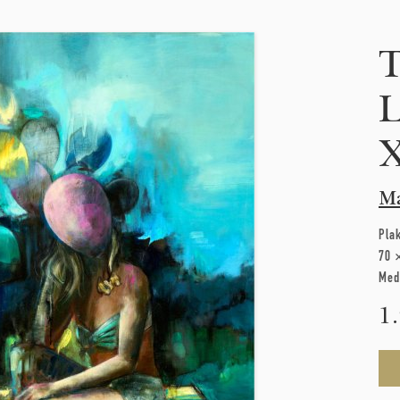
T
L
Ma
Pla
70 
Med
1