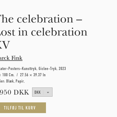
he celebration –
ost in celebration
XV
rck Fink
kater-Posters-Kunsttryk
Giclee-Tryk
2023
× 100 Cm
27.56 × 39.37 In
ier:
Blæk
Papir
.950 DKK