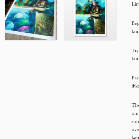
Lim
Beg
kun
Try
kun
Pas
ikk
The
om 
som
ove
kær