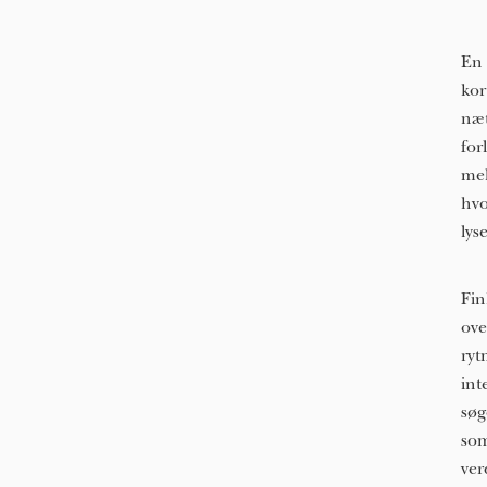
En 
kor
næt
for
mel
hvo
lyse
Fin
ove
ryt
int
søg
som
ver