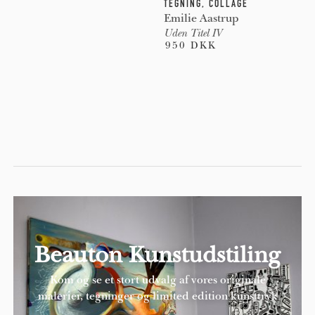
TEGNING
,
COLLAGE
Emilie Aastrup
Uden Titel IV
950 DKK
Beauton Kunstudstiling
Kom og se et stort udvalg af vores originale
malerier, tegninger og limited edition kunsttryk