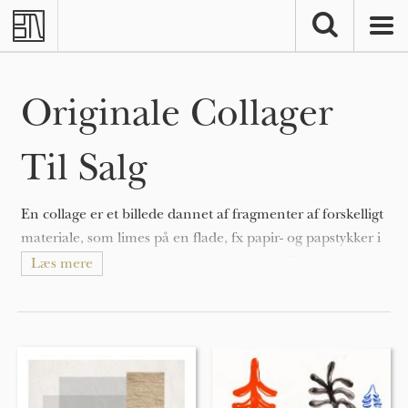
Skip to main content
Originale Collager
Til Salg
En collage er et billede dannet af fragmenter af forskelligt
materiale, som limes på en flade, fx papir- og papstykker i
forskellige farver, avispapir, tapet, ugebladsillustrationer,
Læs mere
tøj o.l.
Collagen som billedkunstnerisk udtryksform opstod i
1912, da Pablo Picasso og Georges Braque
eksperimenterede med denne teknik i forbindelse med