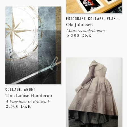
FOTOGRAFI
,
COLLAGE
,
PLAKATER 
Ola Juliussen
Manners maketh man
6.300 DKK
COLLAGE
,
ANDET
Tina Louise Hunderup
A View from In Between V
2.500 DKK