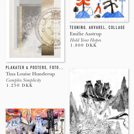
udviklingen af kubismen; de kombinerede ofte de
pålimede genstande med tegning og maleri. Collagen
videreførtes af futuristerne, konstruktivisterne,
dadaisterne og surrealisterne; ved kombination af
TEGNING
,
AKVAREL
,
COLLAGE
fotografier udvikledes den beslægtede fotomontage.
Emilie Aastrup
Hold Your Hopes
1.800 DKK
PLAKATER & POSTERS
,
FOTOGRAFI
,
COLLAGE
Tina Louise Hunderup
Complex Simplicity
1.250 DKK