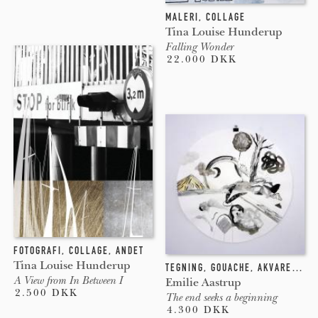
MALERI
,
COLLAGE
Tina Louise Hunderup
Falling Wonder
22.000 DKK
FOTOGRAFI
,
COLLAGE
,
ANDET
Tina Louise Hunderup
TEGNING
,
GOUACHE
,
AKVAREL
,
CO
A View from In Between I
Emilie Aastrup
2.500 DKK
The end seeks a beginning
4.300 DKK