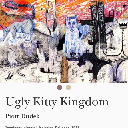
Skip to main content
Ugly Kitty Kingdom
Piotr Dudek
Tegninger
Akvarel-Malerier
Collager
2022