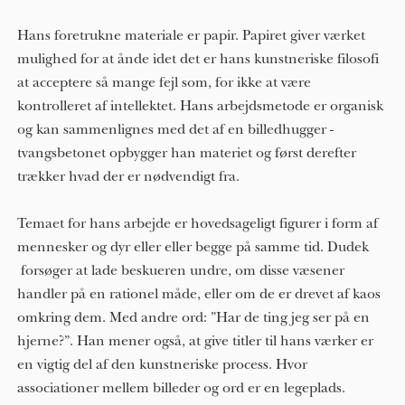
Hans foretrukne materiale er papir. Papiret giver værket 
mulighed for at ånde idet det er hans kunstneriske filosofi 
at acceptere så mange fejl som, for ikke at være 
kontrolleret af intellektet. Hans arbejdsmetode er organisk 
og kan sammenlignes med det af en billedhugger - 
tvangsbetonet opbygger han materiet og først derefter 
trækker hvad der er nødvendigt fra.
Temaet for hans arbejde er hovedsageligt figurer i form af 
mennesker og dyr eller eller begge på samme tid. Dudek 
 forsøger at lade beskueren undre, om disse væsener 
handler på en rationel måde, eller om de er drevet af kaos 
omkring dem. Med andre ord: ”Har de ting jeg ser på en 
hjerne?”. Han mener også, at give titler til hans værker er 
en vigtig del af den kunstneriske process. Hvor 
associationer mellem billeder og ord er en legeplads.