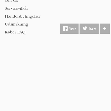
Om Os
Servicevilkår
Handelsbetingelser
Udsmykning
Share
Tweet
Køber FAQ
Kontakt os
Hold dig opdateret på kunst med Beauton nyhedsbrev