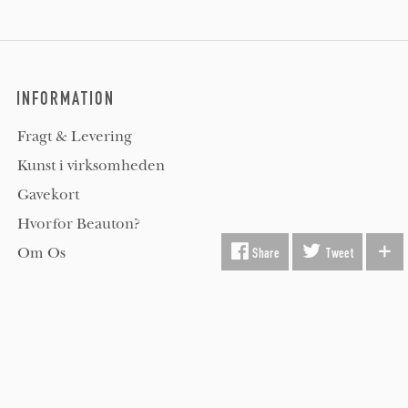
INFORMATION
Fragt & Levering
Kunst i virksomheden
Gavekort
Hvorfor Beauton?
Om Os
Share
Tweet
Servicevilkår
Handelsbetingelser
Udsmykning
Køber FAQ
Kontakt os