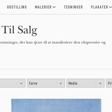
UDSTILLING
MALERIER
TEGNINGER
PLAKATER
Til Salg
ormninger, der kan tjene til at manifestere den ekspressive og
m i et still-life maleri eller landskabsmaleri), abstrakte,
 ekspressionisme), eller politiske (som i artivisme).