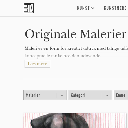
Skip to main content
KUNST
KUNSTNERE
Originale Malerier 
Maleri er en form for kreativt udtryk med talrige udf
konceptuelle tanke hos den udøvende.
Læs mere
Malerier kan være naturalistiske og repræsentative (so
fortællende (som i symbolisme), følelsesladede (som i