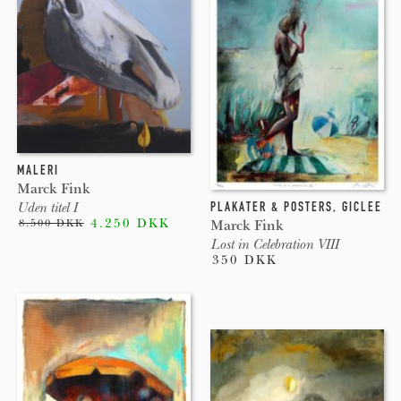
MALERI
Marck Fink
PLAKATER & POSTERS
,
GICLEE
Uden titel I
4.250 DKK
Marck Fink
8.500 DKK
Lost in Celebration VIII
350 DKK