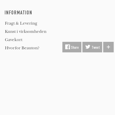
INFORMATION
Fragt & Levering
Kunst i virksomheden
Gavekort
Hvorfor Beauton?
Om Os
Servicevilkår
Handelsbetingelser
Udsmykning
Køber FAQ
Kontakt os