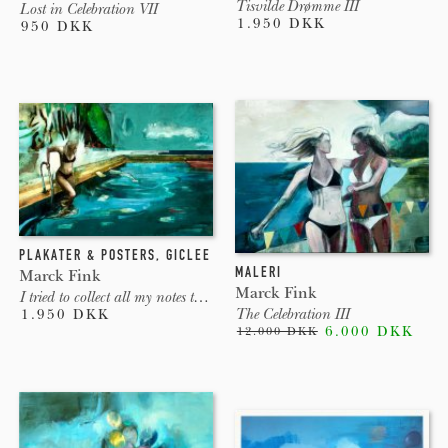
Tisvilde Drømme III
Lost in Celebration VII
1.950 DKK
950 DKK
PLAKATER & POSTERS
,
GICLEE
MALERI
Marck Fink
Marck Fink
I tried to collect all my notes to self
The Celebration III
1.950 DKK
6.000 DKK
12.000 DKK