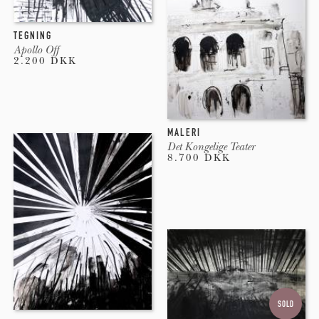
Påskeudstillingen 1996, 1997, 1999, 2001
TEGNING
Apollo Off
2.200 DKK
Uddannelse
Det Jyske Kunstakademi 1993 – 1994, 1998 – 2001(afgang)
MALERI
Det Kongelige Teater
Det Kgl. Danske Kunstakademi 1994 - 1996
8.700 DKK
SOLD