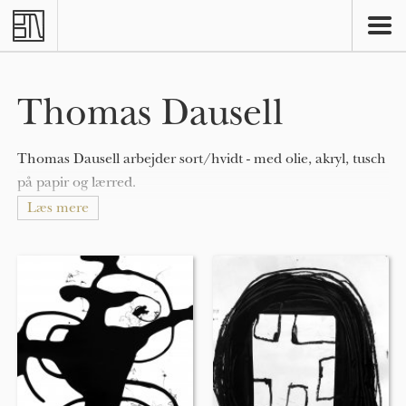
Skip to main content
Thomas Dausell
Thomas Dausell arbejder sort/hvidt - med olie, akryl, tusch
på papir og lærred.
Læs mere
Thomas Dausell er i sit kunstneriske arbejde styret af
forandring og transformation. Han skaber rum der
konstant er i bevægelse. Han fanger forholdet mellem
opbygning og nedrivning i en gentagende
vekselvirkning, Han arbejder spontant, fanger det
uforudsete i en proces, der hele tiden er foranderlig. Rum
bliver opbygget og i samme nu destrueret.