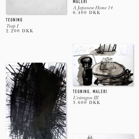
MALERI
OK18 2014, 2015
A Japanese Home 14
6.400 DKK
Galleri Henneberghus 2013
TEGNING
Trap I
2.200 DKK
Baggangen 2013
ArtHerning 2011
Galleri Progress 2010
Rum 46 1994, 1995
TEGNING
,
MALERI
L’estragon III
Idioterne 1 & 2 1997, 1998
3.600 DKK
Sommerudstillingen 2000
Charlottenborgs forårsudstilling 1996