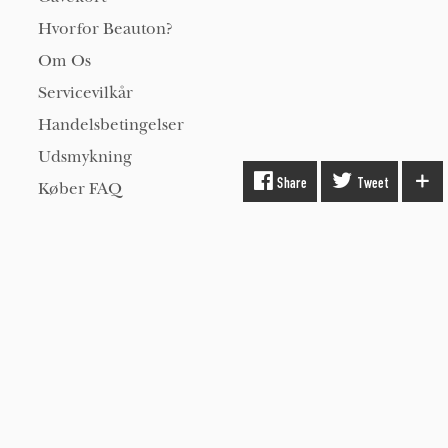
Hvorfor Beauton?
Om Os
Servicevilkår
Handelsbetingelser
Udsmykning
Share
Tweet
Køber FAQ
Kontakt os
Hold dig opdateret på kunst med Beauton
nyhedsbrev