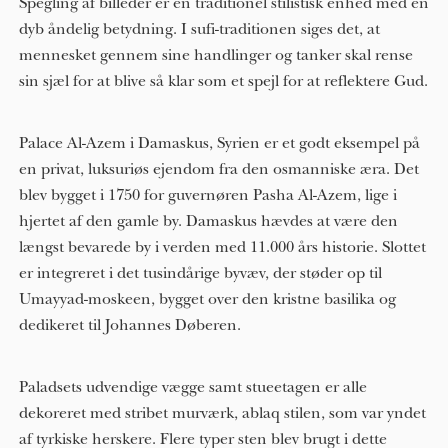
Spegling af billeder er en traditionel stilistisk enhed med en
dyb åndelig betydning. I sufi-traditionen siges det, at
mennesket gennem sine handlinger og tanker skal rense
sin sjæl for at blive så klar som et spejl for at reflektere Gud.
Palace Al-Azem i Damaskus, Syrien er et godt eksempel på
en privat, luksuriøs ejendom fra den osmanniske æra. Det
blev bygget i 1750 for guvernøren Pasha Al-Azem, lige i
hjertet af den gamle by. Damaskus hævdes at være den
længst bevarede by i verden med 11.000 års historie. Slottet
er integreret i det tusindårige byvæv, der støder op til
Umayyad-moskeen, bygget over den kristne basilika og
dedikeret til Johannes Døberen.
Paladsets udvendige vægge samt stueetagen er alle
dekoreret med stribet murværk, ablaq stilen, som var yndet
af tyrkiske herskere. Flere typer sten blev brugt i dette