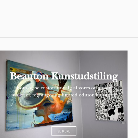
Pages
Beauton Kunstudstiling
Kom og se et stort udvalg af vores originale
malerier, tegninger og limited edition kunsttryk
SE MERE