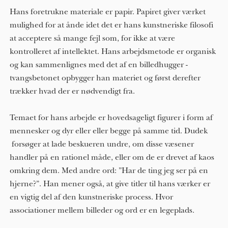
Hans foretrukne materiale er papir. Papiret giver værket 
mulighed for at ånde idet det er hans kunstneriske filosofi 
at acceptere så mange fejl som, for ikke at være 
kontrolleret af intellektet. Hans arbejdsmetode er organisk 
og kan sammenlignes med det af en billedhugger - 
tvangsbetonet opbygger han materiet og først derefter 
trækker hvad der er nødvendigt fra.
Temaet for hans arbejde er hovedsageligt figurer i form af 
mennesker og dyr eller eller begge på samme tid. Dudek 
 forsøger at lade beskueren undre, om disse væsener 
handler på en rationel måde, eller om de er drevet af kaos 
omkring dem. Med andre ord: ”Har de ting jeg ser på en 
hjerne?”. Han mener også, at give titler til hans værker er 
en vigtig del af den kunstneriske process. Hvor 
associationer mellem billeder og ord er en legeplads.