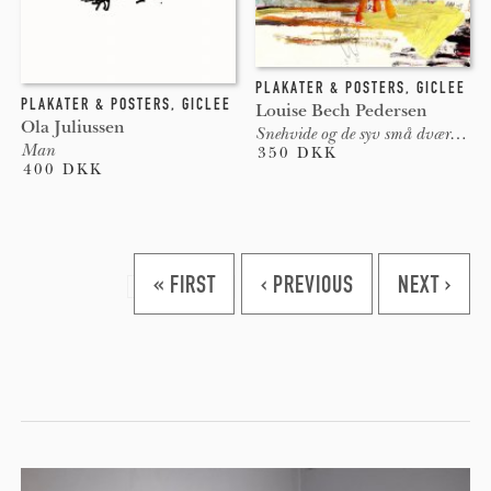
PLAKATER & POSTERS
,
GICLEE
PLAKATER & POSTERS
,
GICLEE
Louise Bech Pedersen
Ola Juliussen
Snehvide og de syv små dværge leger 
Man
350 DKK
400 DKK
Pages
« FIRST
‹ PREVIOUS
NEXT ›