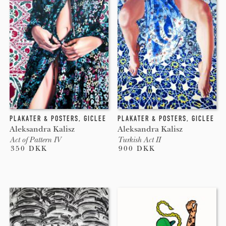
online. Beautons plakater er trykt med high-grade
pigmenteret blæk på den højeste kvalitets kunstpapir.
Plakater som holder i generationer og som holder sine
stærke farver samt ikke falmer eller bliver gule.
PLAKATER & POSTERS
,
GICLEE
PLAKATER & POSTERS
,
GICLEE
Aleksandra Kalisz
Aleksandra Kalisz
Act of Pattern IV
Turkish Act II
350 DKK
900 DKK