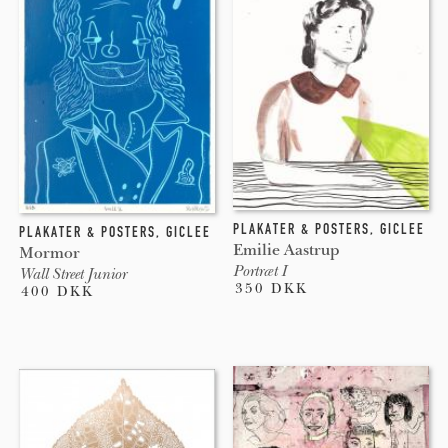
online. Beautons plakater er trykt med high-grade
pigmenteret blæk på den højeste kvalitets kunstpapir.
Plakater som holder i generationer og som holder sine
stærke farver samt ikke falmer eller bliver gule.
PLAKATER & POSTERS
,
GICLEE
PLAKATER & POSTERS
,
GICLEE
Emilie Aastrup
Mormor
Portræt I
Wall Street Junior
350 DKK
400 DKK