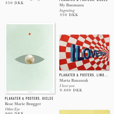
350 DKK
My Buemann
Ingenting
350 DKK
PLAKATER & POSTERS
,
LINOLEUM
Marta Banaszak
I love you
9.600 DKK
PLAKATER & POSTERS
,
GICLEE
Rose Marie Brøgger
Other Eye
900 DKK