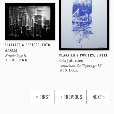
PLAKATER & POSTERS
,
FOTOGRAFI
,
GICLEE
,
NEW-MEDIA
AOAM
PLAKATER & POSTERS
,
GICLEE
Kambolage II
1.200 DKK
Ola Juliussen
Arkitektoniske Tegninger VI
950 DKK
Pages
« FIRST
‹ PREVIOUS
NEXT ›