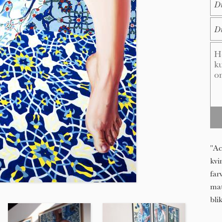
E-M
Me
"Ac
kvi
far
mat
bli