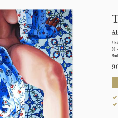
T
Al
Pla
50 
Med
9
Na