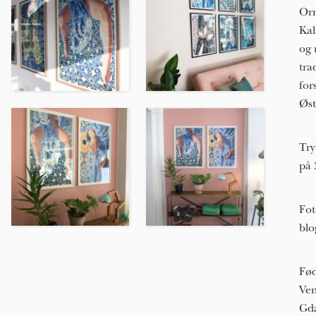
Orn
Kal
og 
tra
for
Øst
Try
på 
Fot
bl
Fød
Ven
Gda