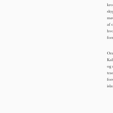
kro
sky
møn
af 
hvo
for
Orn
Kal
og 
tra
for
isl