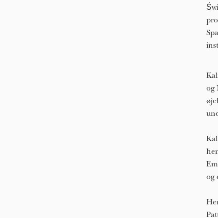
Świ
pro
Spa
ins
Kal
og 
øje
und
Kal
hen
Emn
og 
Her
Pat