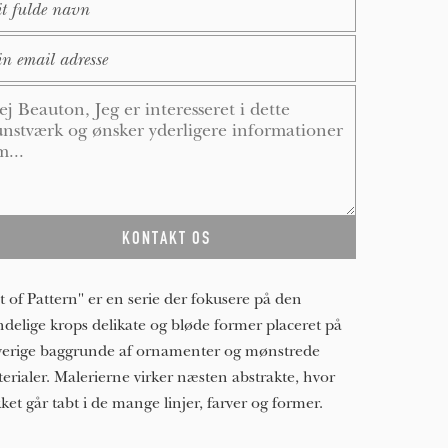
ail
*
ssage
*
t of Pattern" er en serie der fokusere på den
ndelige krops delikate og bløde former placeret på
verige baggrunde af ornamenter og mønstrede
erialer. Malerierne virker næsten abstrakte, hvor
kket går tabt i de mange linjer, farver og former.