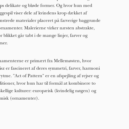
ps delikate og bløde former. Og hvor hun med
ggespil viser dele af kvindens krop dækket af
strede materialer placeret på farverige baggrunde
ornamenter. Malerierne virker næsten abstrakte,
r blikket går tabt i de mange linjer, farver og
mer.
amenterne er primært fra Mellemøsten, hvor
isz er fascineret af deres symmetri, farver, harmoni
rytme. "Act of Pattern" er en afspejling af rejser og
ditioner, hvor hun har til formål at kombinere to
skellige kulturer: europæisk (kvindelig nøgen) og
amisk (ornamenter).