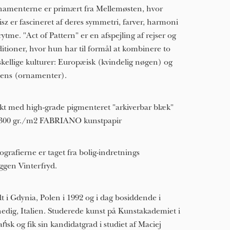
amenterne er primært fra Mellemøsten, hvor
isz er fascineret af deres symmetri, farver, harmoni
rytme. "Act of Pattern" er en afspejling af rejser og
ditioner, hvor hun har til formål at kombinere to
skellige kulturer: Europæisk (kvindelig nøgen) og
ens (ornamenter).
kt med high-grade pigmenteret "arkiverbar blæk"
300 gr./m2 FABRIANO kunstpapir
ografierne er taget fra bolig-indretnings
oggen
Vinterfryd
.
t i Gdynia, Polen i 1992 og i dag bosiddende i
edig, Italien. Studerede kunst på Kunstakademiet i
ńsk og fik sin kandidatgrad i studiet af Maciej