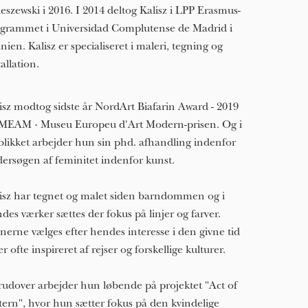
eszewski i 2016. I 2014 deltog Kalisz i LPP Erasmus-
grammet i Universidad Complutense de Madrid i
nien. Kalisz er specialiseret i maleri, tegning og
tallation.
isz modtog sidste år NordArt Biafarin Award - 2019
MEAM · Museu Europeu d'Art Modern-prisen. Og i
blikket arbejder hun sin phd. afhandling indenfor
ersøgen af feminitet indenfor kunst.
isz har tegnet og malet siden barndommen og i
des værker sættes der fokus på linjer og farver.
erne vælges efter hendes interesse i den givne tid
er ofte inspireret af rejser og forskellige kulturer.
udover arbejder hun løbende på projektet "Act of
tern", hvor hun sætter fokus på den kvindelige