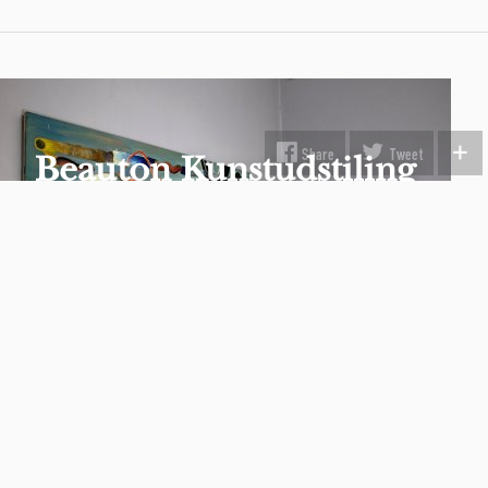
Beauton Kunstudstiling
Kom og se et stort udvalg af vores originale
malerier, tegninger og limited edition kunsttryk
SE MERE