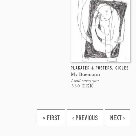
PLAKATER & POSTERS
,
GICLEE
My Buemann
I will carry you
350 DKK
Pages
« FIRST
‹ PREVIOUS
NEXT ›