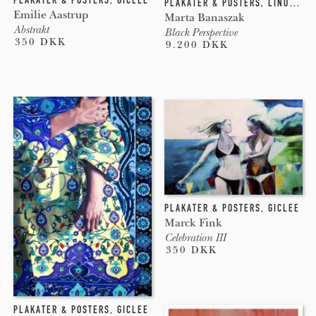
PLAKATER & POSTERS
,
GICLEE
PLAKATER & POSTERS
,
LINOLEUM
Emilie Aastrup
Marta Banaszak
Abstrakt
Black Perspective
350 DKK
9.200 DKK
PLAKATER & POSTERS
,
GICLEE
Marck Fink
Celebration III
350 DKK
PLAKATER & POSTERS
,
GICLEE