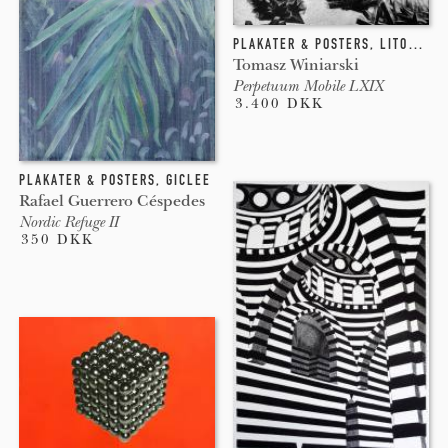
PLAKATER & POSTERS
,
LITOGRAFI
Tomasz Winiarski
Perpetuum Mobile LXIX
3.400 DKK
PLAKATER & POSTERS
,
GICLEE
Rafael Guerrero Céspedes
Nordic Refuge II
350 DKK