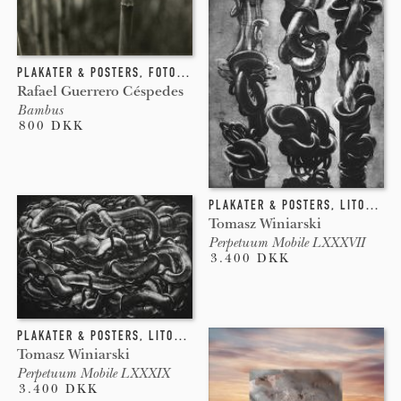
online. Beautons plakater er trykt med high-grade
pigmenteret blæk på den højeste kvalitets kunstpapir.
Plakater som holder i generationer og som holder sine
PLAKATER & POSTERS
,
FOTOGRAFI
stærke farver samt ikke falmer eller bliver gule.
Rafael Guerrero Céspedes
Bambus
800 DKK
PLAKATER & POSTERS
,
LITOGRAFI
Tomasz Winiarski
Perpetuum Mobile LXXXVII
3.400 DKK
PLAKATER & POSTERS
,
LITOGRAFI
,
INDGRAVERING
Tomasz Winiarski
Perpetuum Mobile LXXXIX
3.400 DKK