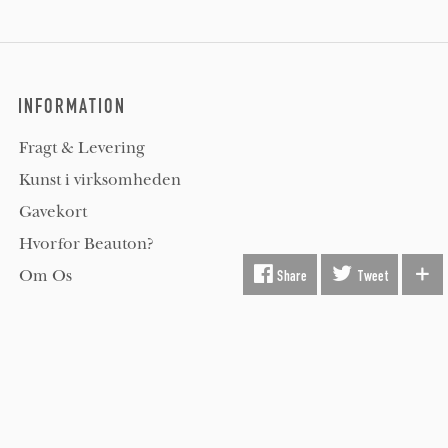
INFORMATION
Fragt & Levering
Kunst i virksomheden
Gavekort
Hvorfor Beauton?
Om Os
Share
Tweet
Servicevilkår
Handelsbetingelser
Udsmykning
Køber FAQ
Kontakt os