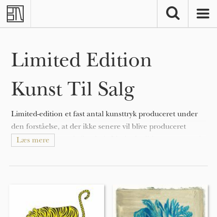
Skip to main content
Limited Edition
Kunst Til Salg
Limited-edition et fast antal kunsttryk produceret under
den forståelse, at der ikke senere vil blive produceret
yderligere kunsttryk (kopier). Limited-editions er normalt
Læs mere
underskrevet af kunstneren i blyant og nummereret som
f.eks 67/100 for at vise det unikke antal af oplaget og den
samlede oplags-størrelse.