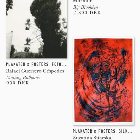
Mormor
Big Brooklyn
2.800 DKK
PLAKATER & POSTERS
,
FOTOGRAFI
,
GICLEE
Rafael Guerrero Céspedes
Moving Balloons
900 DKK
PLAKATER & POSTERS
,
SILKETRYK
Zuzanna Sitarska