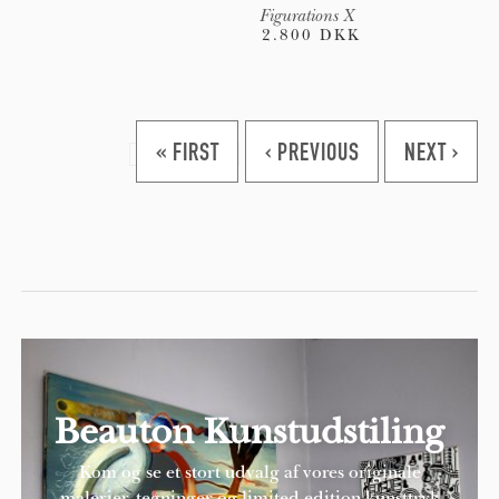
Figurations X
2.800 DKK
Pages
« FIRST
‹ PREVIOUS
NEXT ›
Beauton Kunstudstiling
Kom og se et stort udvalg af vores originale
malerier, tegninger og limited edition kunsttryk