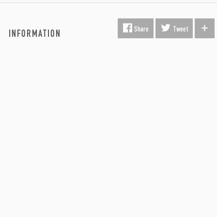
Share
Tweet
INFORMATION
Fragt & Levering
Kunst i virksomheden
Gavekort
Hvorfor Beauton?
Om Os
Servicevilkår
Handelsbetingelser
Udsmykning
Køber FAQ
Kontakt os