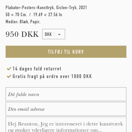
Plakater-Posters-Kunsttryk
Giclee-Tryk
2021
50 × 70 Cm
19.69 × 27.56 In
Medier:
Blæk
Papir
950 DKK
14 dages fuld returret
Gratis fragt på ordre over 1000 DKK
Name
*
E-Mail
*
Message
*