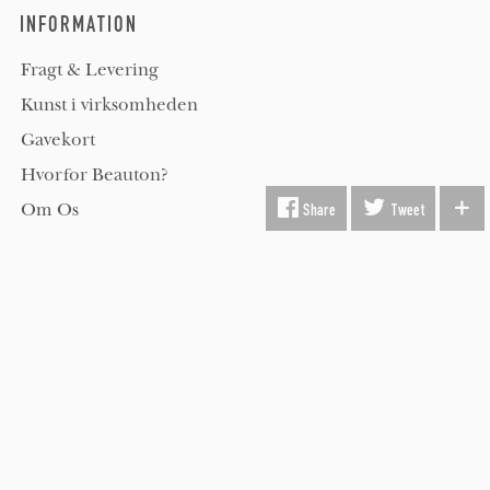
INFORMATION
Fragt & Levering
Kunst i virksomheden
Gavekort
Hvorfor Beauton?
Om Os
Share
Tweet
Servicevilkår
Handelsbetingelser
Udsmykning
Køber FAQ
Kontakt os