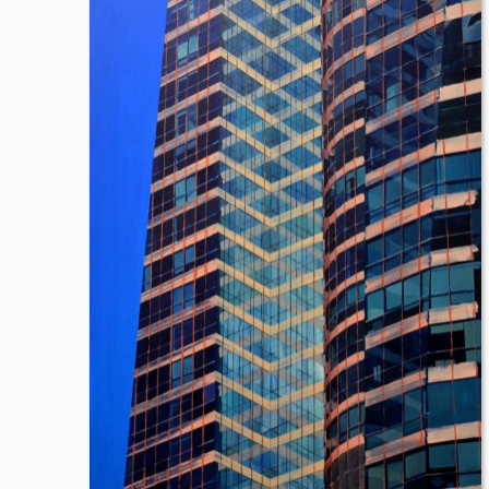
præsenteret for flere detaljerede billeder, beskrivel
hvilke andre kunstværker pågældende kunstneren har
For at købe et kunstværk, klikker du blot på knappen "T
krypteret online betaling. Når du køber et kunstværk,
I menuen i bunden af hjemmesiden finder du informa
en forespørgsel, er du altid mere end velkommen til 
brev eller telefon.