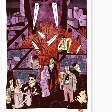
er
g
l,