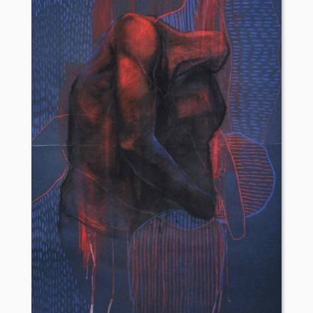
se, de anvendte medier, link til kunstneren bag samt en oversigt ov
 til salg.
ilføj til kurv", hvorefter du vil blive sendt viderer til en sikker o
 har du 14 dages fri returret.
tion om galleriet. Såfremt du har et yderligere spørgsmål eller
at kontakte os. Benyt kontaktformularen eller kontakt os via mai