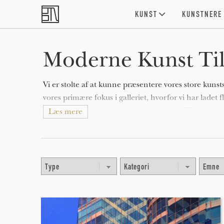
Skip to main content
KUNST
KUNSTNERE
Moderne Kunst Til
Vi er stolte af at kunne præsentere vores store kunst
vores primære fokus i galleriet, hvorfor vi har ladet
eneste kunstværk og samtlige kunstnere. Vi er hele t
Læs mere
opleve nye kunstværker her i galleriet.
Nedenfor finder du blandt andet originale malerier, 
kunstfotografier, samt en lang række limited edition
type, stil, farve eller pris kan det vælges i dropdow
Er du interesseret i at se flere detaljer om et specifik