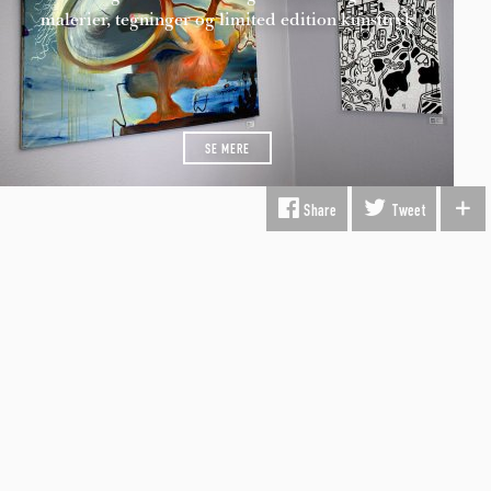
malerier, tegninger og limited edition kunsttryk
SE MERE
Share
Tweet
INFORMATION
Fragt & Levering
Kunst i virksomheden
Gavekort