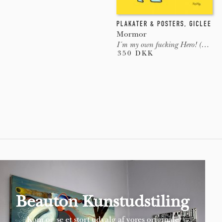
PLAKATER & POSTERS
,
GICLEE
Mormor
I´m my own fucking Hero! (Yellow)
350 DKK
Pages
Beauton Kunstudstiling
Kom og se et stort udvalg af vores originale