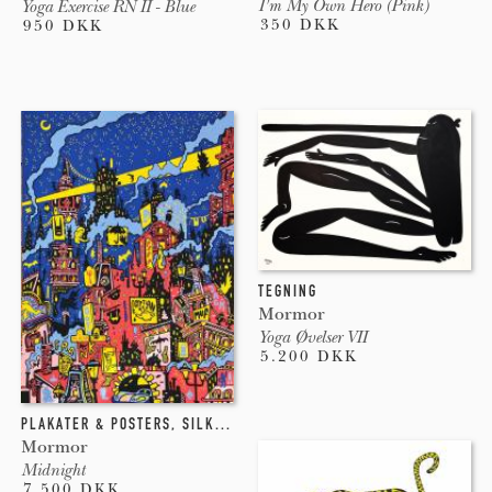
I'm My Own Hero (Pink)
Yoga Exercise RN II - Blue
350 DKK
950 DKK
TEGNING
Mormor
Yoga Øvelser VII
5.200 DKK
PLAKATER & POSTERS
,
SILKETRYK
Mormor
Midnight
7.500 DKK