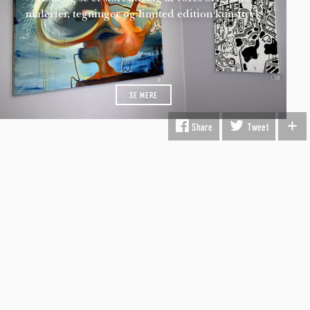
malerier, tegninger og limited edition kunsttryk
SE MERE
INFORMATION
Fragt & Levering
Kunst i virksomheden
Gavekort