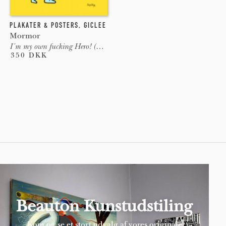
PLAKATER & POSTERS
,
GICLEE
Mormor
I´m my own fucking Hero! (Yellow)
350 DKK
Pages
Beauton Kunstudstiling
Kom og se et stort udvalg af vores originale