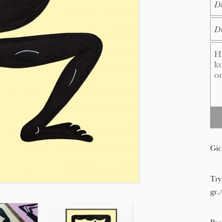
E-M
Me
Gic
Try
gr.