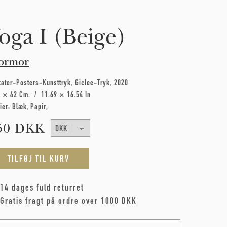
oga I (Beige)
ormor
kater-Posters-Kunsttryk
Giclee-Tryk
2020
7 × 42 Cm
11.69 × 16.54 In
ier:
Blæk
Papir
50 DKK
14 dages fuld returret
Gratis fragt på ordre over 1000 DKK
me
*