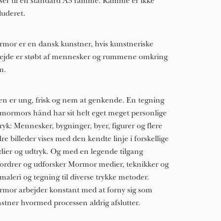
ser til en standard A3 ramme. Ramme er ikke
luderet.
mor er en dansk kunstner, hvis kunstneriske
ejde er støbt af mennesker og rummene omkring
m.
len er ung, frisk og nem at genkende. En tegning
 mormors hånd har sit helt eget meget personlige
ryk: Mennesker, bygninger, byer, figurer og flere
re billeder vises med den kendte linje i forskellige
ier og udtryk. Og med en legende tilgang
ordrer og udforsker Mormor medier, teknikker og
 maleri og tegning til diverse trykke metoder.
mor arbejder konstant med at forny sig som
stner hvormed processen aldrig afslutter.