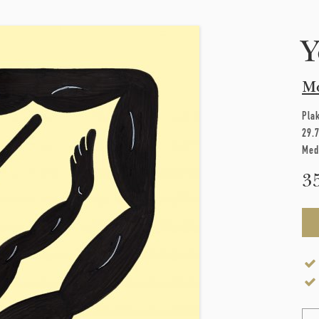
Y
M
Pla
29.
Med
3
Na