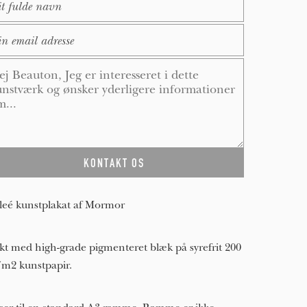
ail
*
ssage
*
leé kunstplakat af Mormor
kt med high-grade pigmenteret blæk på syrefrit 200
/m2 kunstpapir.