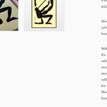
Pas
ink
Mor
arb
ha
Sti
fra
udt
and
med
udf
fra
Mor
kun