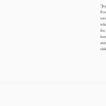
"Je
For
vær
tek
fra
kun
min
els