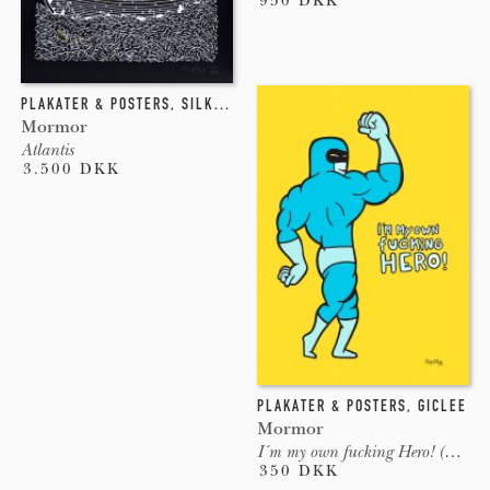
950 DKK
PLAKATER & POSTERS
,
SILKETRYK
Mormor
Atlantis
3.500 DKK
PLAKATER & POSTERS
,
GICLEE
Mormor
I´m my own fucking Hero! (Yellow)
350 DKK