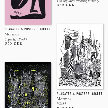
I´m my own fucking Hero! (White)
350 DKK
PLAKATER & POSTERS
,
GICLEE
Mormor
Yoga III (Pink)
350 DKK
PLAKATER & POSTERS
,
GICLEE
Mormor
World