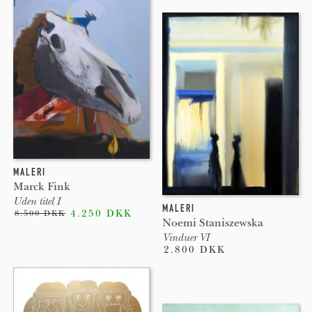
MALERI
Marck Fink
Uden titel I
MALERI
4.250 DKK
8.500 DKK
Noemi Staniszewska
Vinduer VI
2.800 DKK