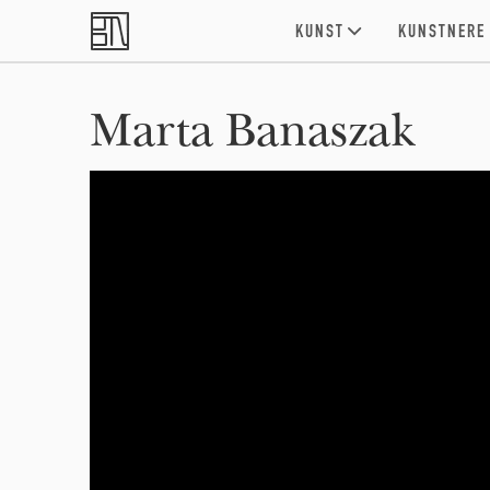
Skip to main content
KUNST
KUNSTNERE
Marta Banaszak
Marta Banaszak - linocuts & oil paintings | BEA