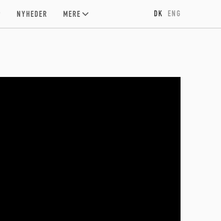
DK
ENG
NYHEDER
MERE