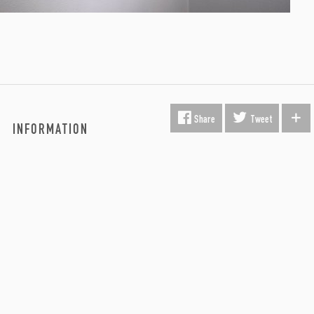
Share
Tweet
INFORMATION
Fragt & Levering
Kunst i virksomheden
Gavekort
Hvorfor Beauton?
Om Os
Servicevilkår
Handelsbetingelser