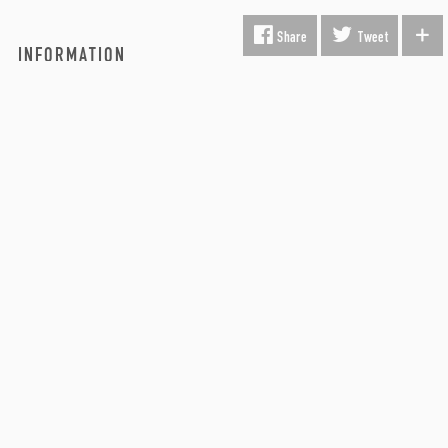
Share
Tweet
INFORMATION
Fragt & Levering
Kunst i virksomheden
Gavekort
Hvorfor Beauton?
Om Os
Servicevilkår
Handelsbetingelser
Udsmykning
Køber FAQ
Kontakt os