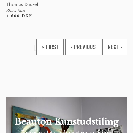
Thomas Dausell
Black Sun
4.600 DKK
Pages
« FIRST
‹ PREVIOUS
NEXT ›
Beauton Kunstudstiling
Kom og se et stort udvalg af vores originale