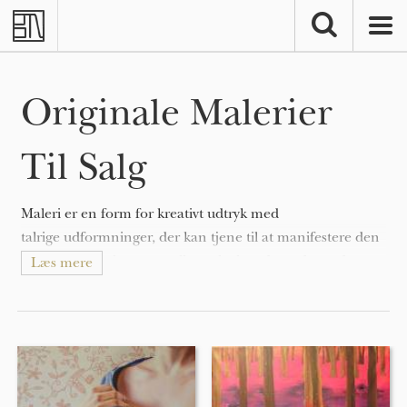
Skip to main content
Originale Malerier
Til Salg
Maleri er en form for kreativt udtryk med
talrige udformninger, der kan tjene til at manifestere den
ekspressive og konceptuelle tanke hos den udøvende.
Læs mere
Malerier kan være naturalistiske og repræsentative (som i
et still-life maleri eller landskabsmaleri), abstrakte,
fortællende (som i symbolisme), følelsesladede (som i
ekspressionisme), eller politiske (som i artivisme).