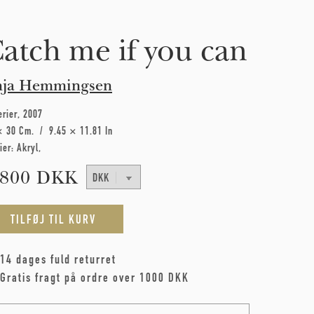
atch me if you can
nja Hemmingsen
erier
2007
× 30 Cm
9.45 × 11.81 In
ier:
Akryl
.800 DKK
14 dages fuld returret
Gratis fragt på ordre over 1000 DKK
me
*