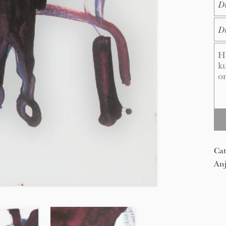
E-M
Me
Cat
An