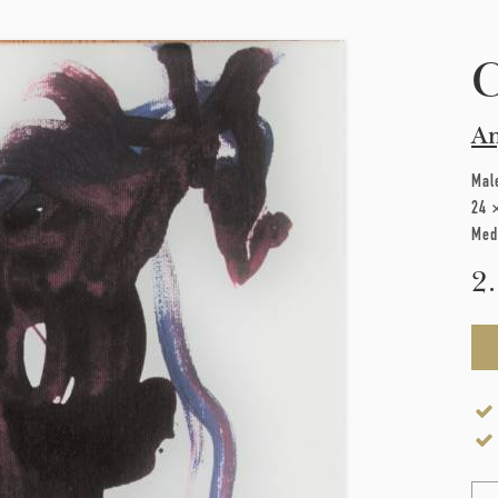
C
A
Mal
24 
Med
2
Na