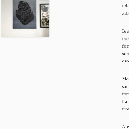
udd
arb
Brø
tra
fæn
sur
drø
Mot
sam
for
har
tro
Anv