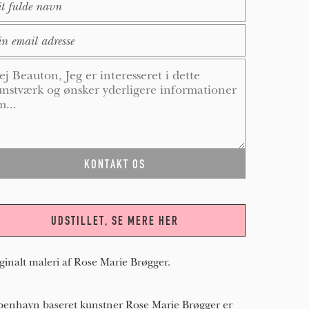
ail
*
ssage
*
UDSTILLET, SE MERE HER
ginalt maleri af Rose Marie Brøgger.
enhavn baseret kunstner Rose Marie Brøgger er