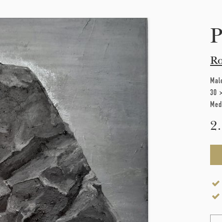
P
Ro
Mal
30 
Med
2
Na