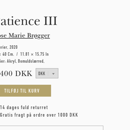
atience III
se Marie Brøgger
erier
2020
× 40 Cm
11.81 × 15.75 In
ier:
Akryl
Bomuldslærred
.400 DKK
14 dages fuld returret
Gratis fragt på ordre over 1000 DKK
me
*