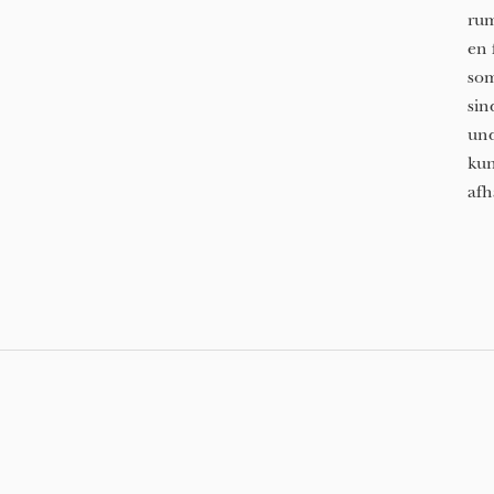
rum
en 
som
sin
und
kun
afh