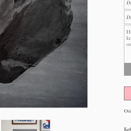
E-M
Me
Ori
Køb