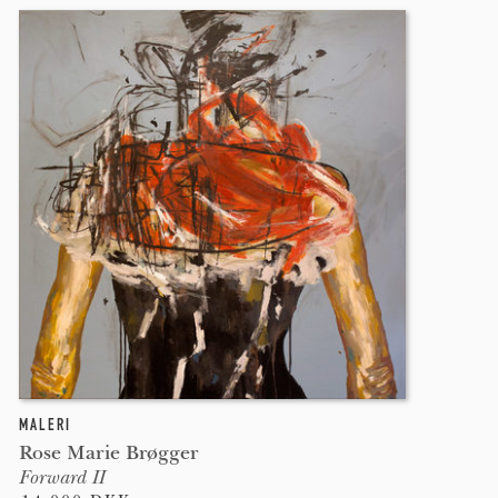
MALERI
Rose Marie Brøgger
Forward II