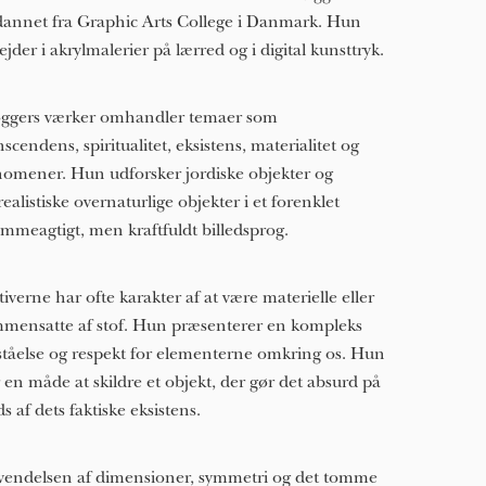
annet fra Graphic Arts College i Danmark. Hun
ejder i akrylmalerier på lærred og i digital kunsttryk.
ggers værker omhandler temaer som
nscendens, spiritualitet, eksistens, materialitet og
omener. Hun udforsker jordiske objekter og
realistiske overnaturlige objekter i et forenklet
mmeagtigt, men kraftfuldt billedsprog.
iverne har ofte karakter af at være materielle eller
mensatte af stof. Hun præsenterer en kompleks
ståelse og respekt for elementerne omkring os. Hun
 en måde at skildre et objekt, der gør det absurd på
ds af dets faktiske eksistens.
endelsen af ​​dimensioner, symmetri og det tomme