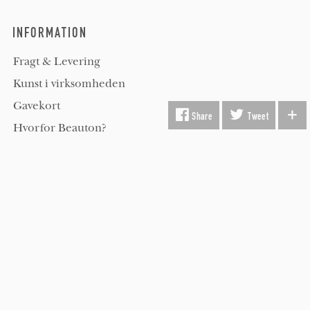
INFORMATION
Fragt & Levering
Kunst i virksomheden
Gavekort
Hvorfor Beauton?
Om Os
Servicevilkår
Handelsbetingelser
Udsmykning
Køber FAQ
Kontakt os