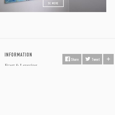
SE MERE
INFORMATION
Fragt & Levering
Kunst i virksomheden
Gavekort
Hvorfor Beauton?
Om Os
Servicevilkår
Handelsbetingelser