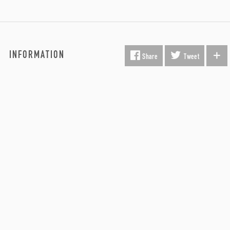
INFORMATION
Fragt & Levering
Kunst i virksomheden
Gavekort
Hvorfor Beauton?
Om Os
Servicevilkår
Handelsbetingelser
Udsmykning
Køber FAQ
Kontakt os