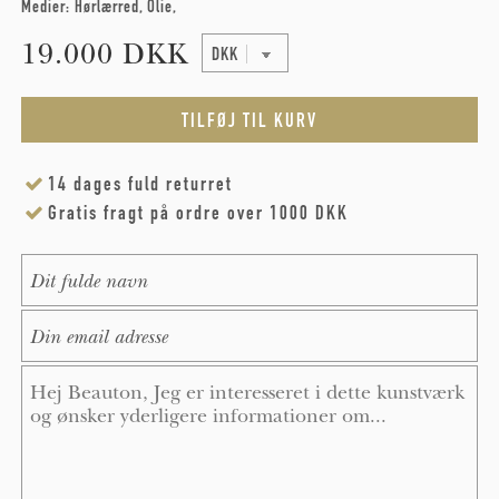
Medier:
Hørlærred
Olie
19.000 DKK
14 dages fuld returret
Gratis fragt på ordre over 1000 DKK
Name
*
E-Mail
*
Message
*