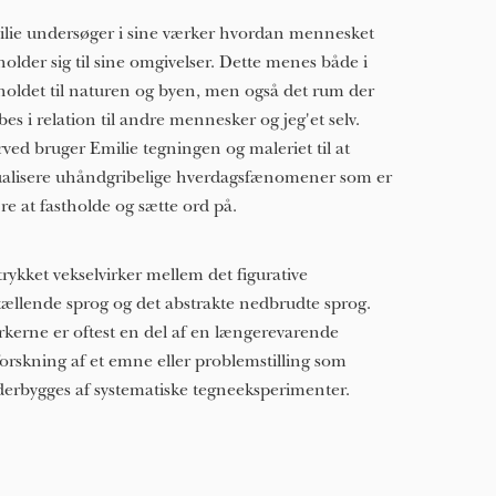
lie undersøger i sine værker hvordan mennesket
holder sig til sine omgivelser. Dette menes både i
holdet til naturen og byen, men også det rum der
bes i relation til andre mennesker og jeg'et selv.
ved bruger Emilie tegningen og maleriet til at
ualisere uhåndgribelige hverdagsfænomener som er
re at fastholde og sætte ord på.
rykket vekselvirker mellem det figurative
tællende sprog og det abstrakte nedbrudte sprog.
kerne er oftest en del af en længerevarende
orskning af et emne eller problemstilling som
erbygges af systematiske tegneeksperimenter.