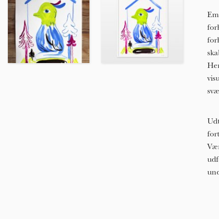
Emi
for
for
ska
Her
vis
svæ
Udt
for
Vær
udf
und