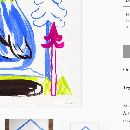
Me
Ori
Teg
Emi
Art
try