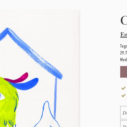
Em
Teg
29.
Med
Na
E-M