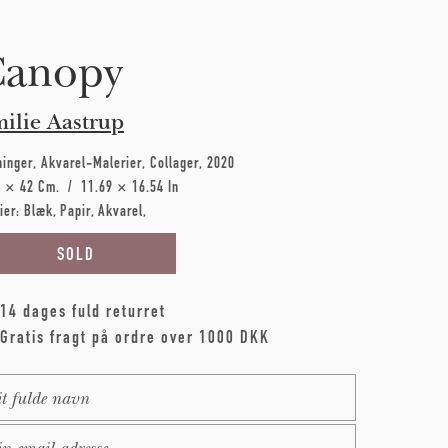
Canopy
ilie Aastrup
ninger
Akvarel-Malerier
Collager
2020
7 × 42 Cm
11.69 × 16.54 In
ier:
Blæk
Papir
Akvarel
14 dages fuld returret
Gratis fragt på ordre over 1000 DKK
me
*
ail
*