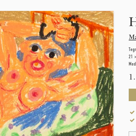
H
Ma
Teg
21 
Med
1
Na