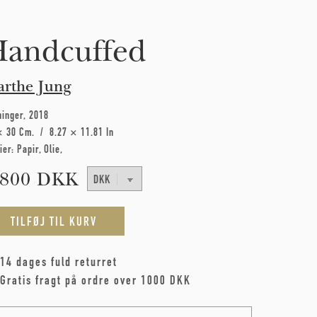
andcuffed
rthe Jung
ninger
2018
× 30 Cm
8.27 × 11.81 In
ier:
Papir
Olie
.800 DKK
14 dages fuld returret
Gratis fragt på ordre over 1000 DKK
me
*