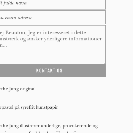
ail
*
ssage
*
the Jung original
epastel på syrefrit kunstpapir
the Jung illustrerer underlige, provokerende og