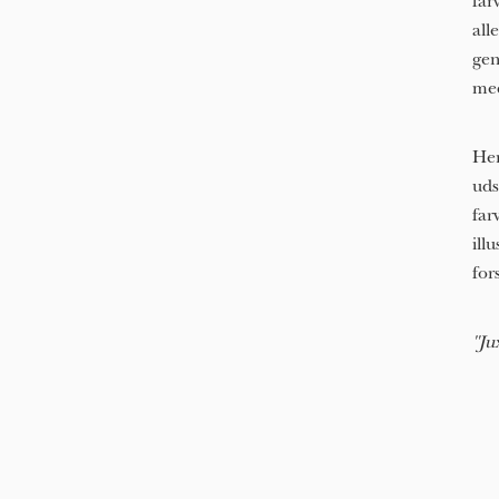
far
all
gen
med
Hen
uds
far
ill
for
"Ju