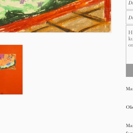
E-M
Me
Mar
Oli
Mar