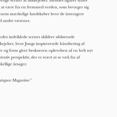
verige scener af udskejelser. Hendes figurer synes
e at være fra en fremmed verden, som bevæger sig
nem mærkelige landskaber hvor de interagere
 andre væsener.
des indviklede scener skildrer afslørende
kejelser, hvor Jungs inspirerende håndtering af
ve og form giver beskueren oplevelsen af en helt nyt
ustrativ perspektiv, der er svært at se væk fra af
skellige årsager.
xtapoz Magazine"