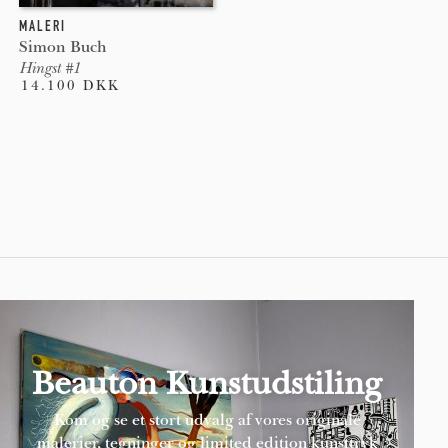
MALERI
Simon Buch
Hingst #1
14.100 DKK
Pages
Beauton Kunstudstiling
Kom og se et stort udvalg af vores originale
malerier, tegninger og limited edition kunsttryk