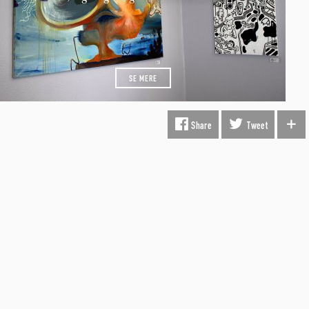
SE MERE
Share
Tweet
INFORMATION
Fragt & Levering
Kunst i virksomheden
Gavekort