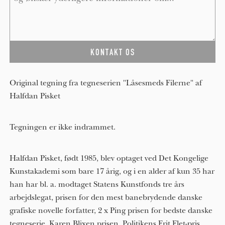
Original tegning fra tegneserien "Låsesmeds Filerne" af
Halfdan Pisket
Tegningen er ikke indrammet.
Halfdan Pisket, født 1985, blev optaget ved Det Kongelige
Kunstakademi som bare 17 årig, og i en alder af kun 3​5​ har
han har bl. a. modtaget Statens Kunstfonds tre års
arbejdslegat, prisen for den mest banebrydende danske
grafiske novelle forfatter, 2 x Ping prisen for bedste danske
tegneserie, Karen Blixen prisen, Politikens Frit Flet-pris,