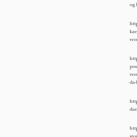
og 
htt
kae
ver
htt
pos
ver
da-
htt
dan
htt
sto