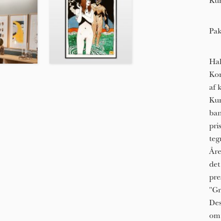
Kun
Pak
Hal
Kon
af 
Kun
ban
pri
teg
Åre
det
pre
"Gr
Des
omt