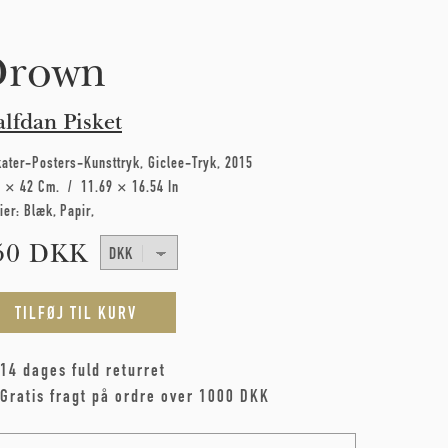
Drown
lfdan Pisket
kater-Posters-Kunsttryk
Giclee-Tryk
2015
7 × 42 Cm
11.69 × 16.54 In
ier:
Blæk
Papir
50 DKK
14 dages fuld returret
Gratis fragt på ordre over 1000 DKK
me
*