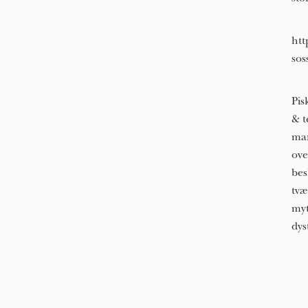
htt
sos
Pis
& t
man
ove
bes
tvæ
myt
dys