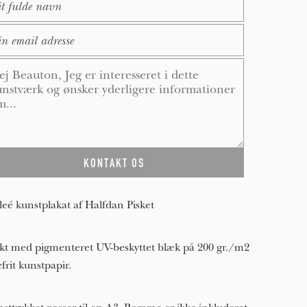
ail
*
ssage
*
leé kunstplakat af Halfdan Pisket
kt med pigmenteret UV-beskyttet blæk på 200 gr./m2
efrit kunstpapir.