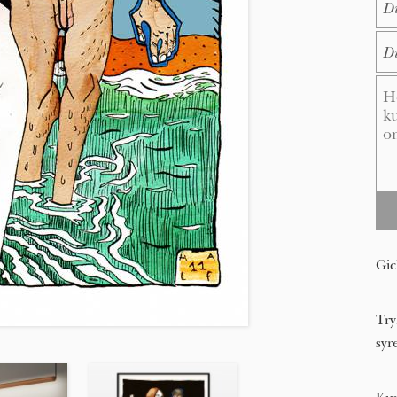
E-M
Me
Gic
Try
syr