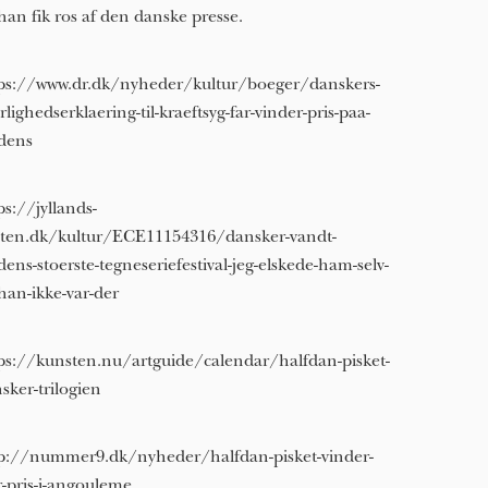
han fik ros af den danske presse.
ps://www.dr.dk/nyheder/kultur/boeger/danskers-
rlighedserklaering-til-kraeftsyg-far-vinder-pris-paa-
dens
ps://jyllands-
ten.dk/kultur/ECE11154316/dansker-vandt-
dens-stoerste-tegneseriefestival-jeg-elskede-ham-selv-
han-ikke-var-der
ps://kunsten.nu/artguide/calendar/halfdan-pisket-
sker-trilogien
p://nummer9.dk/nyheder/halfdan-pisket-vinder-
r-pris-i-angouleme