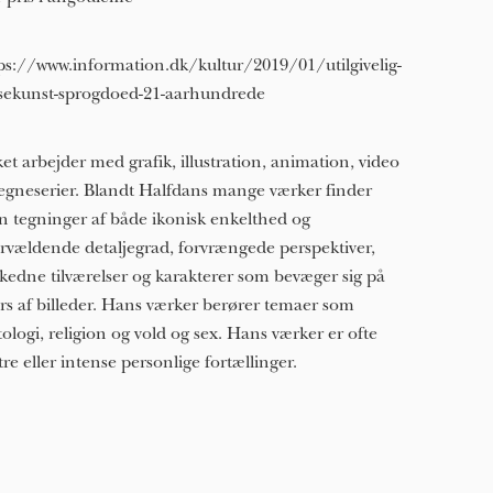
ps://www.information.dk/kultur/2019/01/utilgivelig-
sekunst-sprogdoed-21-aarhundrede
ket arbejder med grafik, illustration, animation, video
egneserier. Blandt Halfdans mange værker finder
 tegninger af både ikonisk enkelthed og
rvældende detaljegrad, forvrængede perspektiver,
kedne tilværelser og karakterer som bevæger sig på
rs af billeder. Hans værker berører temaer som
ologi, religion og vold og sex. Hans værker er ofte
tre eller intense personlige fortællinger.