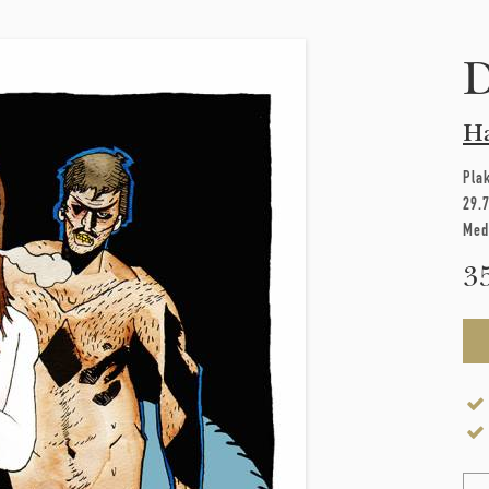
Ha
Pla
29.
Med
3
Na