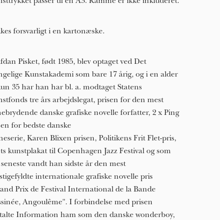
sttrykket passer til en A3. Ramme er ikke inkluderet.
kes forsvarligt i en kartonæske.
fdan Pisket, født 1985, blev optaget ved Det
gelige Kunstakademi som bare 17 årig, og i en alder
kun 3​5​ har han har bl. a. modtaget Statens
stfonds tre års arbejdslegat, prisen for den mest
ebrydende danske grafiske novelle forfatter, 2 x Ping
sen for bedste danske
neserie, Karen Blixen prisen, Politikens Frit Flet-pris,
ts kunstplakat til Copenhagen Jazz Festival og som
 seneste vandt han sidste år den mest
stigefyldte internationale grafiske novelle pris
and Prix de Festival International de la Bande
sinée, Angoulême". I forbindelse med prisen
alte Information ham som den danske wonderboy,