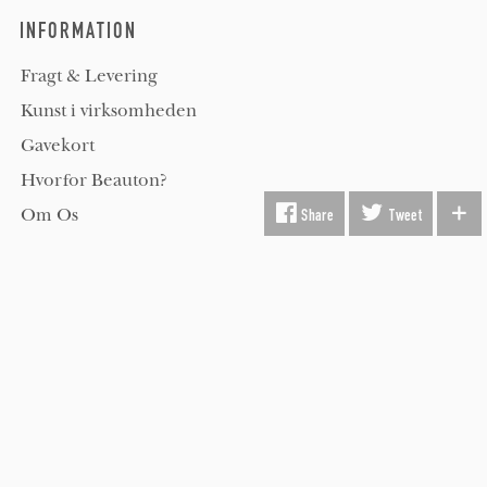
INFORMATION
Fragt & Levering
Kunst i virksomheden
Gavekort
Hvorfor Beauton?
Om Os
Share
Tweet
Servicevilkår
Handelsbetingelser
Udsmykning
Køber FAQ
Kontakt os