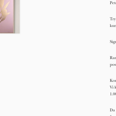
Pet
Try
kun
Sig
Ram
pos
Kon
Vi 
1.0
Da 