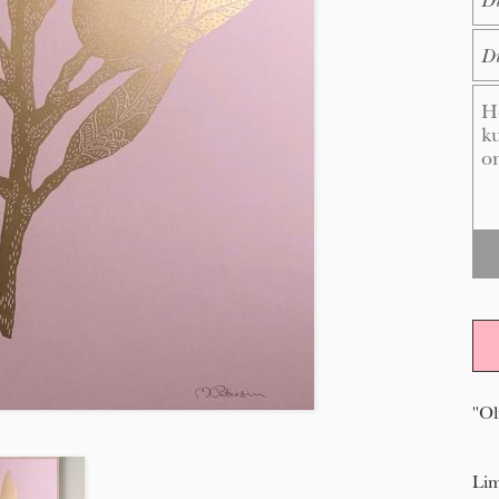
E-M
Me
"Ol
Lim