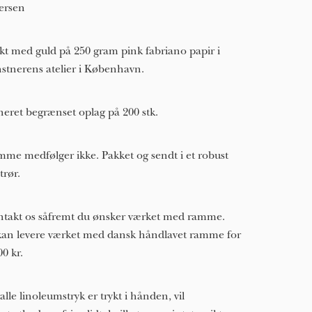
ersen
kt med guld på 250 gram pink fabriano papir i
stnerens atelier i København.
neret begrænset oplag på 200 stk.
me medfølger ikke. Pakket og sendt i et robust
trør.
takt os såfremt du ønsker værket med ramme.
kan levere værket med dansk håndlavet ramme for
00 kr.
alle linoleumstryk er trykt i hånden, vil