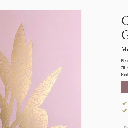
O
G
Mo
Pla
70 
Med
Na