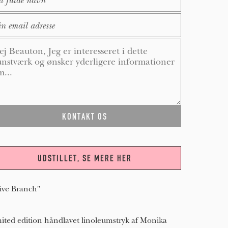
ail
*
ssage
*
UDSTILLET, SE MERE HER
ive Branch"
ited edition håndlavet linoleumstryk af Monika