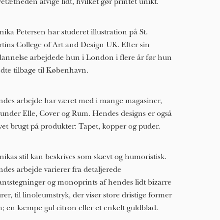
vetætheden afvige lidt, hvilket gør printet unikt.
ika Petersen har studeret illustration på St.
tins College of Art and Design UK. Efter sin
annelse arbejdede hun i London i flere år før hun
dte tilbage til København.
des arbejde har været med i mange magasiner,
under Elle, Cover og Rum. Hendes designs er også
vet brugt på produkter: Tapet, kopper og puder.
ikas stil kan beskrives som skævt og humoristisk.
des arbejde varierer fra detaljerede
antstegninger og monoprints af hendes lidt bizarre
urer, til linoleumstryk, der viser store dristige former
; en kæmpe gul citron eller et enkelt guldblad.