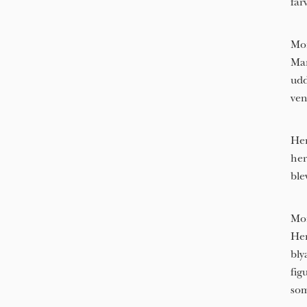
far
Mon
Mar
udd
ven
Hen
her
ble
Mon
Hen
bly
fig
som