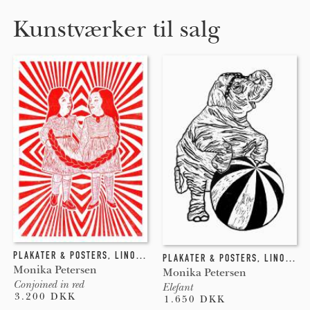
Kunstværker til salg
PLAKATER & POSTERS
,
LINOLEUMSTRYK
PLAKATER & POSTERS
,
LINOLEUMSTRYK
Monika Petersen
Monika Petersen
Conjoined in red
Elefant
3.200 DKK
1.650 DKK