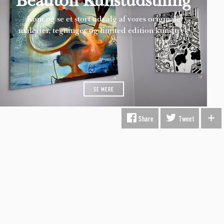
Beauton Kunstudstiling
Kom og se et stort udvalg af vores originale
malerier, tegninger og limited edition kunsttryk
SE MERE
Share
Tweet
INFORMATION
Fragt & Levering